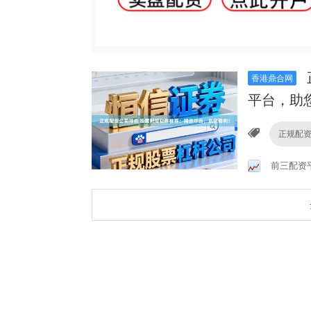
香港鼎合网
平台，助
正规配
前三配资