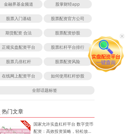
金融界基金频道
股掌财经app
股票入门基础
股票配资官方公司
期货配资 合法
股票配资炒股
正规实盘配资平台
股票杠杆平台排行
股票几倍杠杆
股票配资风险
在线网上配资平台
如何使用杠杆炒股
全部话题标签
热门文章
国家允许实盘杠杆平台 数字货币
配资：高效投资策略，轻松放大