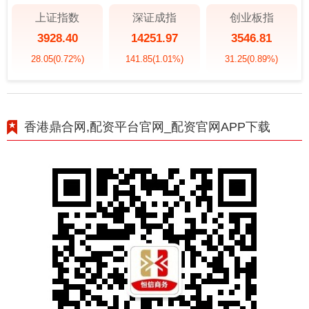
上证指数
深证成指
创业板指
3928.40
14251.97
3546.81
28.05
(0.72%)
141.85
(1.01%)
31.25
(0.89%)
香港鼎合网,配资平台官网_配资官网APP下载