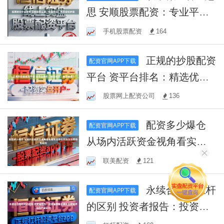
思 安顺股票配资：专业平
台，助您轻松炒股
手机股票配资
164
正规的抄股配资
配资官网APP下载
平台 资平台排名：精选优
质，助您投资！
股票网上配资公司
136
配资多少爆仓
配资官网APP下载
从场内活跃资金视角看实盘
配资平台的资金效率趋势研
联美配资
121
判
永续合约和杠杆
配资官网APP下载
的区别 投资者报告：投资者
群体使用实盘配资平台的产