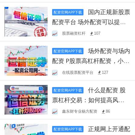
国内正规新股票
配资官网APP下载
配资平台 场外配资可以提现
吗？答案揭晓!
股票融资杠杆
107
场外配资与场内
配资官网APP下载
配资 P股票高杠杆配资，小心
风险！
在线股票配资平台
127
什么是配资 股
配资官网APP下载
票杠杆交易：如何提高风险
把控？
鑫东财专业杨方配资
86
正规网上开通配
配资官网APP下载