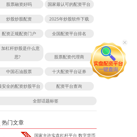
股票融资好吗
国家最认可的配资平台
炒股炒股配资
2025年炒股软件下载
配资正规配资门户
全国配资平台排名
加杠杆炒股是什么意
思?
股票配资代理商
中国石油股票
十大配资平台证券
最安全的配资炒股平台
配资平台查询
全部话题标签
热门文章
国家允许实盘杠杆平台 数字货币