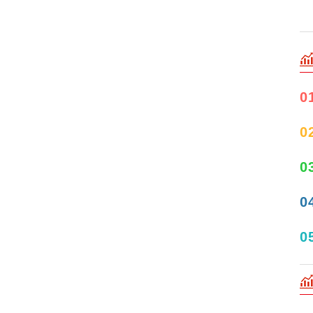
0
0
0
0
0