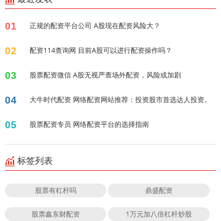
01
正规的配资平台公司 A股现在配资风险大？
02
配资114查询网 目前A股可以进行配资操作吗？
03
股票配资微信 A股无视严查场外配资，风险或加剧
04
大牛时代配资 网络配资网站推荐：投资股市首选达人投资。
05
股票配资专员 网络配资平台的选择指南
标签列表
股票有杠杆吗
鼎盛配资
股票鑫东财配资
1万元加八倍杠杆炒股