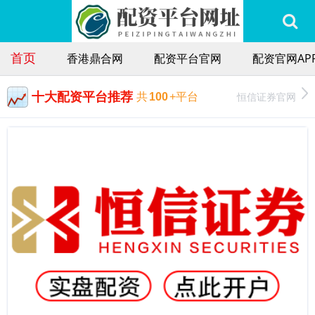
首页
香港鼎合网
配资平台官网
配资官网AP
十大配资平台推荐
恒信证券官网
共
100
+平台