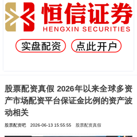
股票配资真假 2026年以来全球多资
产市场配资平台保证金比例的资产波
动相关
股票配资真假
股票配资吧
2026-06-13 15:55:55