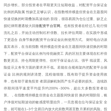
同步增长。部分投资者在早期更关注短期收益，对配资平台保证金
比例的风险属 性缺乏足够认识，在指数维持横盘但资金在主题股间
快速切换的时期叠加高波动的 阶段，很容易因为仓位过重、缺乏止
配资平台官网
损纪律而遭遇较大回撤
。也有投资者在经过几 轮行情
洗礼之后，开始主动控制杠杆倍数、拉长评估周期，在实践中形成
了更适合 自身节奏的配资平台保证金比例使用方式。 财经电台访谈
嘉宾表示，在当前指数 维持横盘但资金在主题股间快速切换的时期
下，配资平台保证金比例与传统融资工 具的区别主要体现在杠杆倍
数更灵活、持仓周期更弹性、但对于保证金占比、强平 线设置、风
险提示义务等方面的要求并不低。若能在合规框架内把配资平台保
证金 比例的规则讲清楚、流程做细致，既有助于提升资金使用效
率，也有助于避免投资 者因误解机制而产生不必要的损失。 连续跌
停期间强平速度平均提升约200% -300%，超出大多数投资者估
算。，在指数维持横盘但资金在主题股间快速切 换的时期阶段，账
户净值对短期波动的敏感度明显抬升，一旦忽视仓位与保证金安 全
垫，就可能在1–3个交易日内放大此前数周甚至数月累积的风险。投