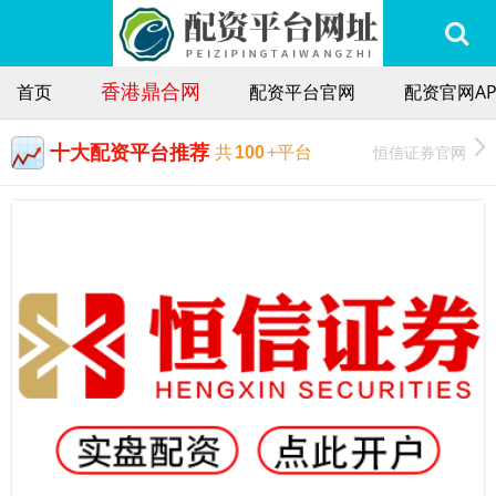
香港鼎合网
首页
配资平台官网
配资官网A
十大配资平台推荐
恒信证券官网
共
100
+平台