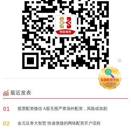
最近发表
01
股票配资微信 A股无视严查场外配资，风险或加剧
02
金元证券大智慧 快速便捷的网络配资开户流程