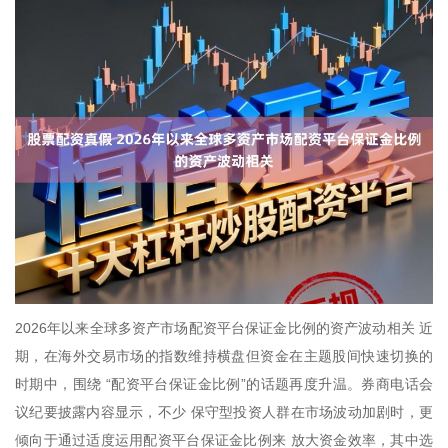
2026年以来全球多资产市场配资平台保证金比例的资产波动相关 近
期，在海外交易市场的指数维持横盘但资金在主题股间快速切换的
时期中，围绕 “配资平台保证金比例”的话题再度升温。券商电话会
议纪要披露内容显示，不少 保守型投资人群在市场波动加剧时，更
倾向于通过适度运用配资平台保证金比例来 放大资金效率，其中选