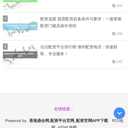
260
4
配资选股 股票配资必备条件与要求：一篇掌握
配资门槛及操作准则
248
5
合法配资平台排行榜 滁州配资电话：快速获
取，专业服务！
245
友情链接：
香港鼎合网,配资平台官网_配资官网APP下载
RSS地
Powered by
图
HTML地图