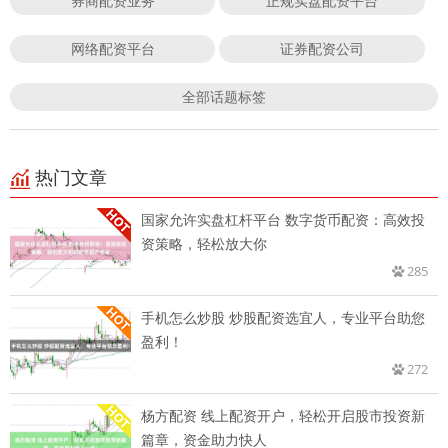
券商配资业务
正规实盘配资平台
网络配资平台
证券配资公司
全部话题标签
热门文章
国家允许实盘杠杆平台 数字货币配资：高效投
资策略，轻松放大你
285
手机怎么炒股 炒股配资选宜人，专业平台助您
盈利！
272
杨方配资 线上配资开户，轻松开启股市投资新
篇章，资金助力快人