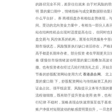
的路径完全不同，差异往往就来 自于对风险的理
明 显的窗口期中，情绪指标与成交量数据联动显
什么平台好， 券 商模拟盘亦有相似走势体现，
间。受访的北向资金力量中，有相当一部分人表示
站在结构性机会出现时适度提高仓位， 但同时也
盘交易与 风控体系的机构，逐渐在同类服务中形
期市场状态，风险预算执行缺口依旧存在，严格遵
高手都是长期幸存者。部分投资 者在早期更关注
奏 缓慢但市场情绪波动明显的窗口期叠加高波
撤。也有投资者在经过几轮行情洗礼之后，开始主
香港鼎合网
节奏的炒股配资网站使用方式
。 北
显的窗口期 下，炒股配资网站与传统融资工具的
证金占比、强平线设置、风险提示义务等方面的要
流程做细致，既有助于提升资金使用 效率，也有
行纪律 不稳时，策略表现会快速滑落至低于基准
账户净值对短期波动的敏感度明显抬升，一旦忽视