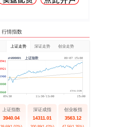
行情指数
上证走势
深证走势
创业走势
上证指数
深证成指
创业板指
3940.04
14311.01
3563.12
39.69
(1.02%)
200.89
(1.42%)
47.56
(1.35%)