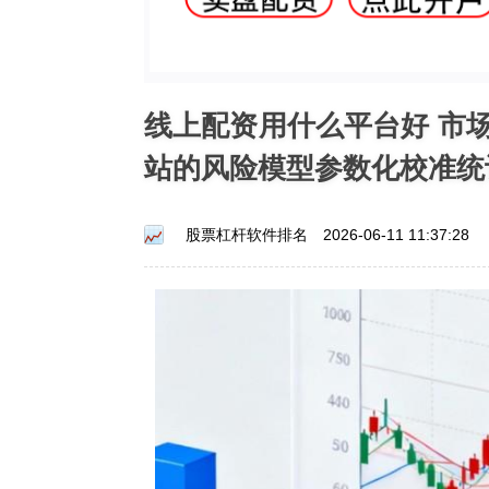
线上配资用什么平台好 市
站的风险模型参数化校准统
股票杠杆软件排名
2026-06-11 11:37:28