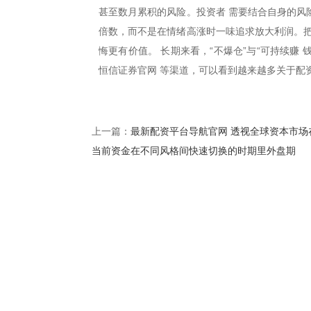
甚至数月累积的风险。投资者 需要结合自身的风
倍数，而不是在情绪高涨时一味追求放大利润。把
悔更有价值。 长期来看，“不爆仓”与“可持续赚
恒信证券官网 等渠道，可以看到越来越多关于配
最新配资平台导航官网 透视全球资本市场
上一篇：
当前资金在不同风格间快速切换的时期里外盘期