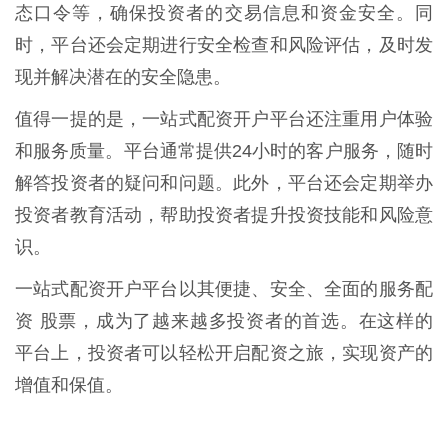
态口令等，确保投资者的交易信息和资金安全。同
时，平台还会定期进行安全检查和风险评估，及时发
现并解决潜在的安全隐患。
值得一提的是，一站式配资开户平台还注重用户体验
和服务质量。平台通常提供24小时的客户服务，随时
解答投资者的疑问和问题。此外，平台还会定期举办
投资者教育活动，帮助投资者提升投资技能和风险意
识。
一站式配资开户平台以其便捷、安全、全面的服务配
资 股票，成为了越来越多投资者的首选。在这样的
平台上，投资者可以轻松开启配资之旅，实现资产的
增值和保值。