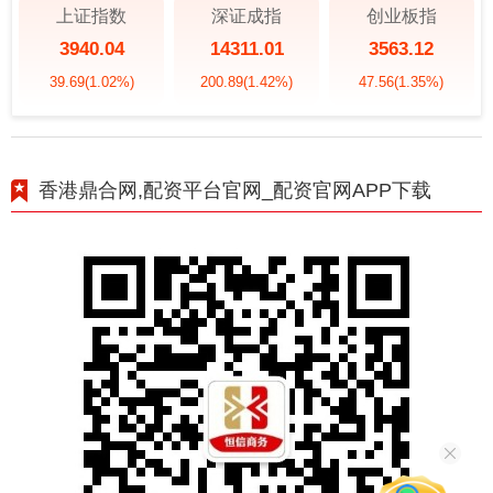
上证指数
深证成指
创业板指
3940.04
14311.01
3563.12
39.69
(1.02%)
200.89
(1.42%)
47.56
(1.35%)
香港鼎合网,配资平台官网_配资官网APP下载