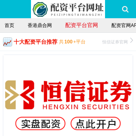
配资平台官网
首页
香港鼎合网
配资官网A
十大配资平台推荐
恒信证券官网
共
100
+平台