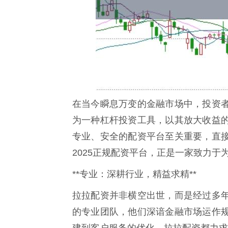
在当今瞬息万变的金融市场中，投资
为一种杠杆投资工具，以其放大收益
专业、安全的配资平台至关重要，直
2025正规配资平台，正是一家致力
**专业：深耕行业，精益求精**
拉拉配资并非横空出世，而是经过多
的专业团队，他们深谙金融市场运作
建到客户服务的优化，拉拉配资都力求