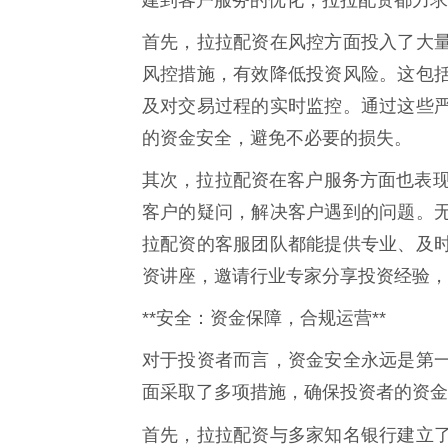
首先，拉拉配资在风控方面投入了大
风控措施，有效降低投资风险。这包
及对交易过程的实时监控。通过这些
的资金安全，避免不必要的损失。
其次，拉拉配资在客户服务方面也表现
客户的疑问，解决客户遇到的问题。
拉配资的客服团队都能提供专业、及
资讲座，邀请行业专家分享投资经验，
**安全：资金保障，合规运营**
对于投资者而言，资金安全永远是第
面采取了多项措施，确保投资者的资金
首先，拉拉配资与多家知名银行建立