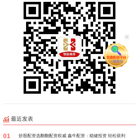
最近发表
01
炒股配资选翻翻配资权威 鑫牛配资：稳健投资 轻松获利