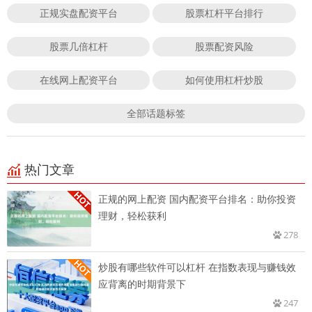
正规实盘配资平台
股票杠杆平台排行
股票几倍杠杆
股票配资风险
在线网上配资平台
如何使用杠杆炒股
全部话题标签
热门文章
正规的网上配资 国内配资平台排名：助你投资
理财，轻松获利
278
炒股有哪些软件可以杠杆 在指数表现与赚钱效
应背离的时期背景下
247