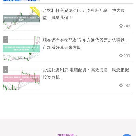
合约杠杆交易怎么玩 五倍杠杆配资：放大收
益，风险几何？
246
4
现在还有实盘配资吗 东方通信股票走势强劲，
市场看好其未来发展
239
5
炒股配资利息 电脑配资：高效便捷，助您把握
投资良机！
237
友情链接：