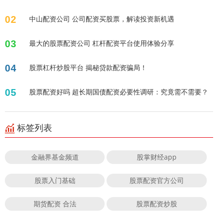
02
中山配资公司 公司配资买股票，解读投资新机遇
03
最大的股票配资公司 杠杆配资平台使用体验分享
04
股票杠杆炒股平台 揭秘贷款配资骗局！
05
股票配资好吗 超长期国债配资必要性调研：究竟需不需要？
标签列表
金融界基金频道
股掌财经app
股票入门基础
股票配资官方公司
期货配资 合法
股票配资炒股