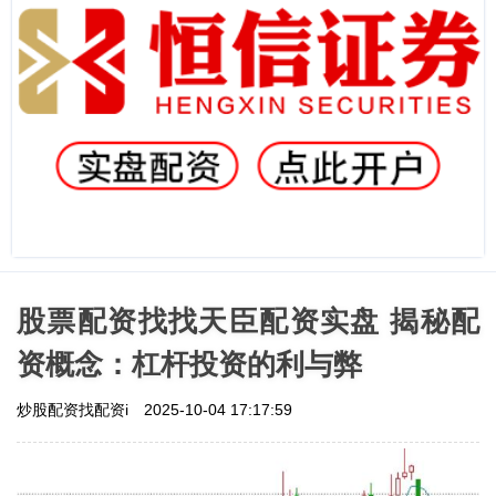
股票配资找找天臣配资实盘 揭秘配
资概念：杠杆投资的利与弊
炒股配资找配资i
2025-10-04 17:17:59